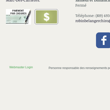
Marc-Des-Carrières.
Samedi et Dimanch
Fermé
T
él
é
phone: (819) 693
robinbelangerchiro
Webmaster Login
Personne responsable des renseignements p